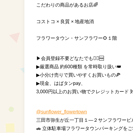
⁡こだわりの商品があるお店🌈
コストコ × 良質 × 地産地消⁡⁡⁡
フラワータウン・サンフラワー🌻１階
▶会員登録不要どなたでも🙆‍♀️🆓
▶︎厳選商品 約600種類 を常時取り扱い👑
▶︎小分け売りで買いやすくお買いもの🍕
▶︎現金、はばタンpay、
3,000円以上のお買い物でクレジットカード 対
@sunflower_flowertown
三田市弥生が丘一丁目１―２サンフラワービル 
⁡🚗 立体駐車場フラワータウンパーキング