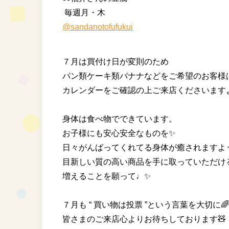
⁡ 毎週月・木⁡
@sandanotofufukui
７月は買付け日が変則のため⁡
⁡パン類ケーキ類バナナなどをご希望のお客様
⁡カレンダーをご確認の上⁡ご来店くださいますようお
身体は食べ物でできています。⁡⁡⁡
⁡お子様にも安心安全なものを✨
⁡日々がんばってくれてる身体が⁡癒されますよう
目新しい質の高い商品を⁡手に取っていただける
⁡増えることを願って♩✨
⁡ ⁡
７月も⁡⁡ “ 買い物は投票 ”という言葉を大切に🌈
皆さまのご来店⁡心よりお待ちしております🧸⁡