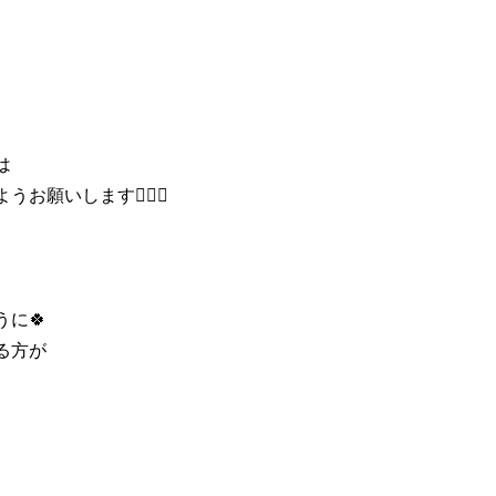
は
願いします🙇🏻‍♀️⁡
に🍀
方が⁡