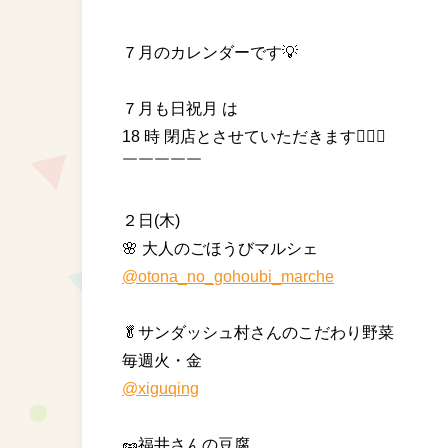
７月のカレンダーです💡⁡
⁡ ⁡
７月も日祝月 は
⁡18 時 閉店とさせていただきます🙇🏻‍♀️ ⁡
￣￣￣￣￣⁡
⁡ ⁡ ⁡⁡ ⁡⁡
２日(木)⁡⁡⁡⁡
⁡🌸 ⁡大人のごほうびマルシェ⁡
@otona_no_gohoubi_marche
🥬サンダッシュ村さんのこだわり野菜
⁡毎週火・金
@xiguqing
⁡ ⁡
🥜福井さんの豆腐