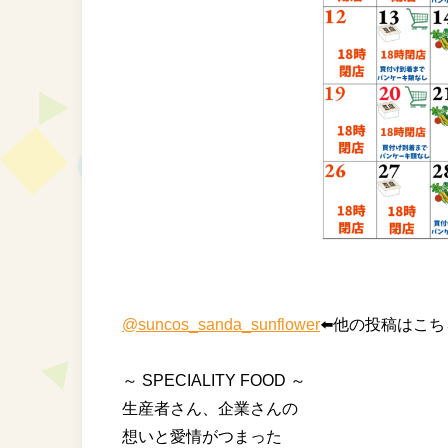
@suncos_sanda_sunflower
⬅️他の投稿はこち
⁡ ⁡
～ SPECIALITY FOOD ～
⁡生産者さん、企業さんの⁡
⁡想いと⁡愛情がつまった⁡