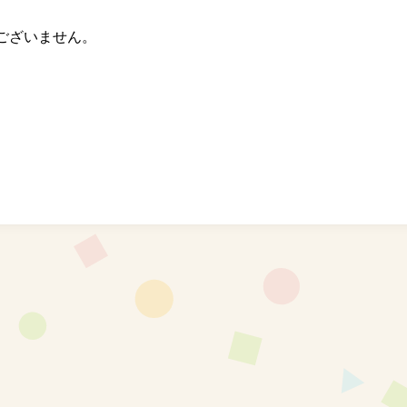
ざいません。⁡⁡