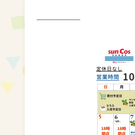
⁡ ⁡
⁡—————————